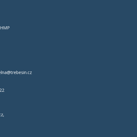
á HMP
lna@trebesin.cz
222
cz
,