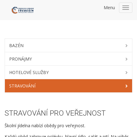
Menu
Toggl
navig
BAZÉN
PRONÁJMY
HOTELOVÉ SLUŽBY
STRAVOVÁNÍ
STRAVOVÁNÍ PRO VEŘEJNOST
Školní jídelna nabízí obědy pro veřejnost.
Každý oběd zahrnuje polévku, hlavní jídlo, salát a pití. Na výběr