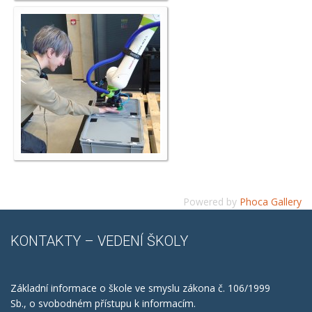
Powered by
Phoca Gallery
KONTAKTY
– VEDENÍ ŠKOLY
Základní informace o škole ve smyslu zákona č. 106/1999
Sb., o svobodném přístupu k informacím.