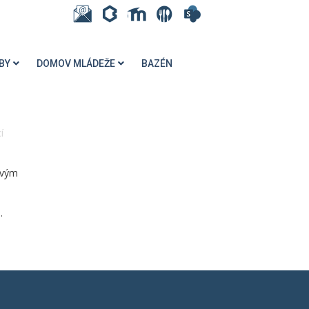
BY
DOMOV MLÁDEŽE
BAZÉN
í
svým
.