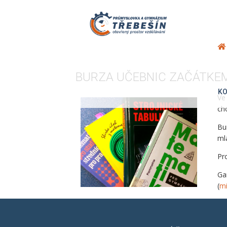
BURZA UČEBNIC ZAČÁTKEM
KO
Ve
ch
Bu
ml
Pr
Ga
(
mi