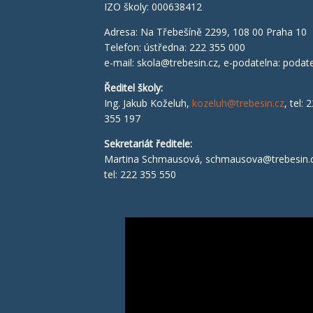
IZO školy: 000638412
Adresa: Na Třebešíně 2299, 108 00 Praha 10
Telefon: ústředna: 222 355 000
e-mail:
skola@trebesin.cz
, e-podatelna:
podate
Ředitel školy
:
Ing. Jakub Koželuh,
kozeluh@trebesin.cz
, tel: 
355 197
Sekretariát ředitele:
Martina Schmausová,
schmausova@trebesin.
tel: 222 355 550