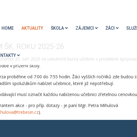
HOME
AKTUALITY
ŠKOLA
ZÁJEMCI
ŽÁCI
SLUŽ
 ŠK. ROKU 2025-26
NTAKTY
 čtvrtek 25. září 2025 se uskuteční burza učebnic v prosklené spojovac
odbě v přízemí školy.
rza proběhne od 7:00 do 7:55 hodin. Žáci vyšších ročníků zde budou 
adším spolužákům nabízet učebnice, které již nepotřebují.
odávající musí označit každou nabízenou učebnici zřetelnou cenovkou
rantem akce - pro příp. dotazy - je paní Mgr. Petra Mihulová
hulova@trebesin.cz
).